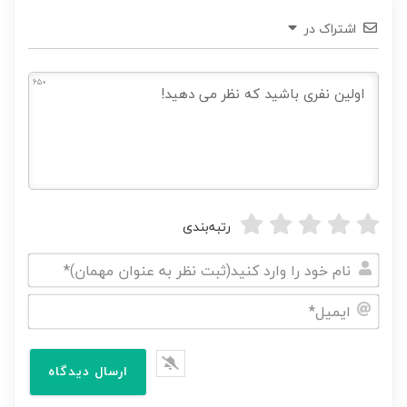
اشتراک در
650
رتبه‌بندی
نام
خود
ایمیل*
را
وارد
کنید(ثبت