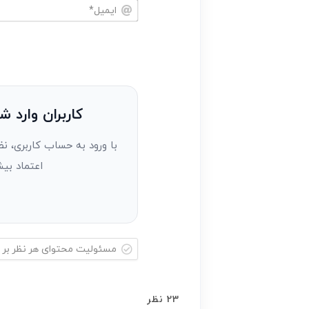
نام
خود
ایمیل*
را
وارد
کنید(ثبت
نظر
به
کاربران وارد ش
عنوان
با ورود به حساب کاربری، نظ
مهمان)*
اعتماد بیش
مسئولیت
محتوای
23
نظر
هر