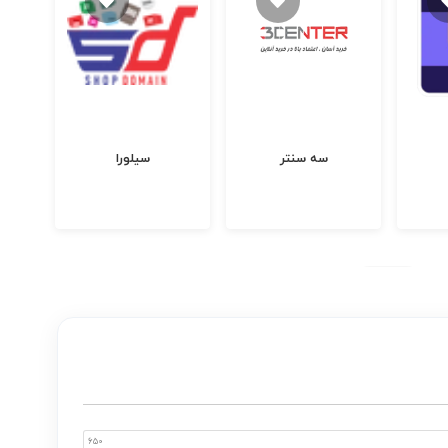
بلد
سه سنتر
سیلورا
650