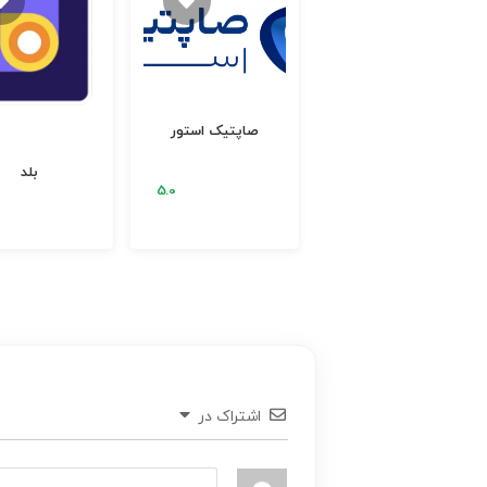
صاپتیک استور
یلورا
سرور ابری آسیاتک
اشتراک در