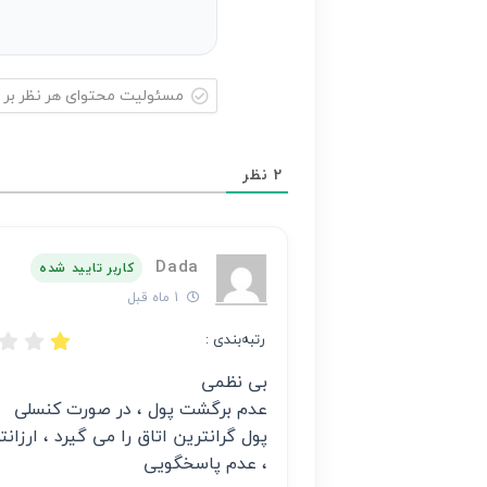
مسئولیت
محتوای
2
نظر
هر
نظر
بر
Dada
عهده
کاربر تایید شده
نویسنده
1 ماه قبل
آن
رتبه‌بندی :
است
بی نظمی
عدم برگشت پول ، در صورت کنسلی
، عدم پاسخگویی