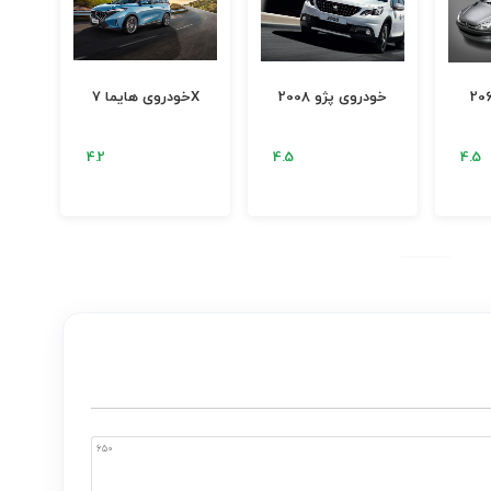
خودروی هایما 7X
خودروی آریسان 2
خودروی پژو 207i
650