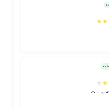
ده
 شده
ه ای است