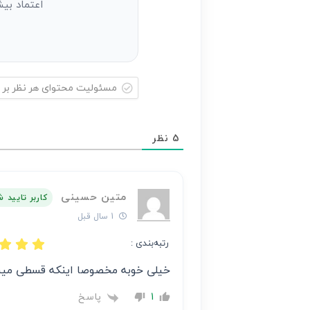
اعتماد بیش
مسئولیت
محتوای
5
نظر
هر
نظر
بر
متین حسینی
عهده
کاربر تایید 
نویسنده
1 سال قبل
آن
رتبه‌بندی :
است
خیلی خوبه مخصوصا اینکه قسطی میش
پاسخ
1