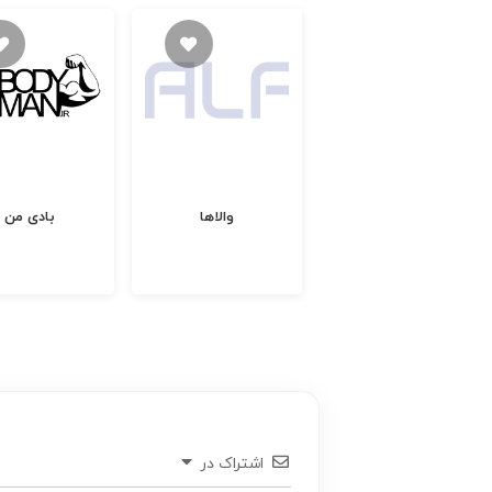
ماهان نت
والاها
بادی من
اشتراک در