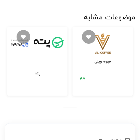
موضوعات مشابه
قهوه ویلی
پته