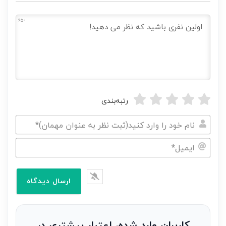
650
رتبه‌بندی
نام
خود
ایمیل*
را
وارد
کنید(ثبت
نظر
به
کاربران وارد شده، اعتبار بیشتری در