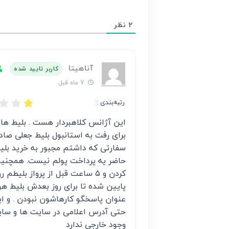
مسئولیت
محتوای
2
نظر
هر
نظر
بر
آناهیتا
عهده
کاربر تایید شده
نویسنده
7 ماه قبل
آن
رتبه‌بندی :
است
این آژانس کلاهبردار هست . بلیط های
برای رفت به استانبول بلیط جعلی صادر
سفارتی که داشتم مجبور به خرید بلیط
حاضر یه پرداخت پولم نیست. همچنین 
کردن و ۵ ساعت قبل از پرواز بل
پایین شده تا برای روز بعدش بلیط هوا
عنوان پاسخگو کارهاشون نبودن . و ای
حتی آدرس اعلامی در سایت ها و سایر
وجود خارجی ندارد