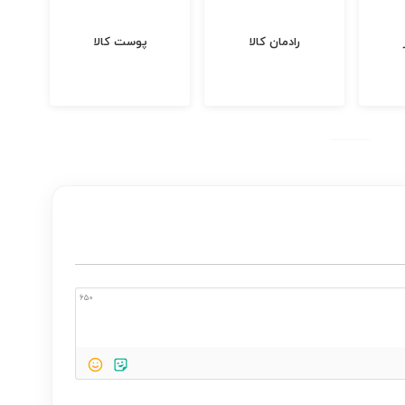
رادمان کالا
پوست کالا
د
650