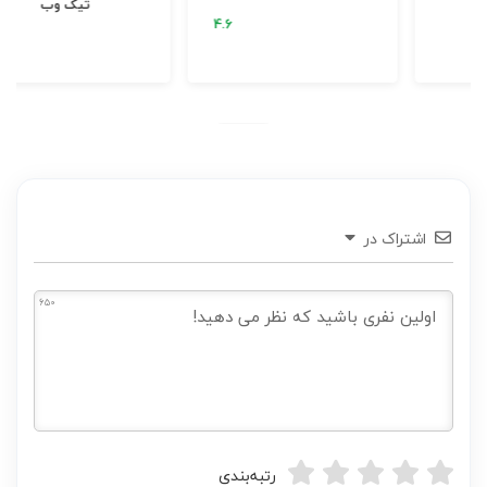
الیکا الکتریک
م
اشتراک در
650
رتبه‌بندی