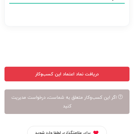
هر
نظر
بر
عهده
نویسنده
آن
است
دریافت نماد اعتماد این کسب‌وکار
اگر این کسب‌وکار متعلق به شماست، درخواست مدیریت
کنید
برای علامتگذاری لطفا وارد شوید