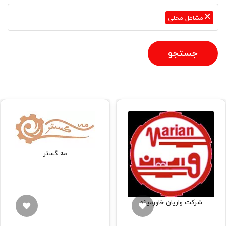
×
مشاغل محلی
جستجو
مه گستر
شرکت واریان خاورمیانه