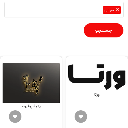
×
عمومی
جستجو
ورتا
پانیذ پرفیوم