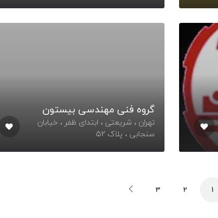
گروه فنی مهندسی بیستون
تهران ، شریعتی ، ابتدای ظفر ، خیابان
سنجابی ، پلاک 52
3
2
1